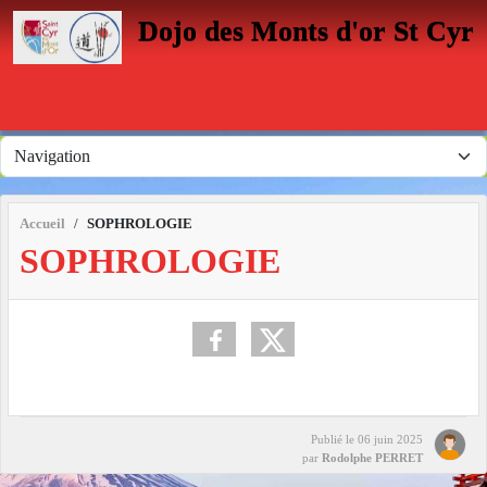
Panneau de gestion des cookies
Dojo des Monts d'or St Cyr
Accueil
SOPHROLOGIE
SOPHROLOGIE
Publié le
06 juin 2025
par
Rodolphe PERRET